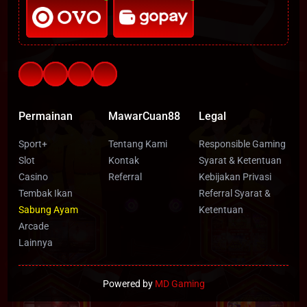
Permainan
MawarCuan88
Legal
Sport+
Tentang Kami
Responsible Gaming
Slot
Kontak
Syarat & Ketentuan
Casino
Referral
Kebijakan Privasi
Tembak Ikan
Referral Syarat &
Sabung Ayam
Ketentuan
Arcade
Lainnya
Powered by
MD Gaming