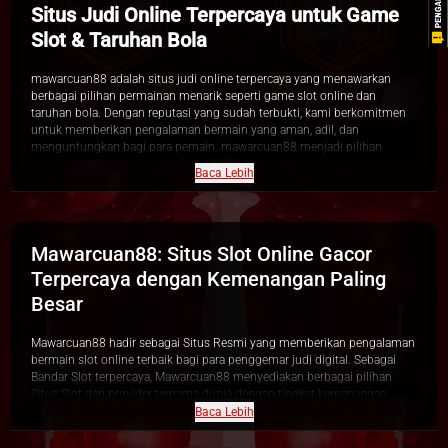
Situs Judi Online Terpercaya untuk Game
Slot & Taruhan Bola
mawarcuan88 adalah situs judi online terpercaya yang menawarkan
berbagai pilihan permainan menarik seperti game slot online dan
taruhan bola. Dengan reputasi yang sudah terbukti, kami berkomitmen
untuk memberikan pengalaman bermain yang aman, adil, dan
menguntungkan bagi para pemain. mawarcuan88 menjadi pilihan
terbaik bagi mereka yang mencari situs slot dan situs bola yang dapat
Baca Lebih
diandalkan. Selain menawarkan beragam jenis permainan, kami juga
memiliki sistem keamanan yang ketat dan teknologi enkripsi untuk
melindungi data pribadi dan transaksi Anda. Bergabung dengan
mawarcuan88 berarti Anda akan mendapatkan akses ke dunia judi
online yang penuh keseruan dan peluang besar untuk menang.
Mawarcuan88: Situs Slot Online Gacor
Terpercaya dengan Kemenangan Paling
Nikmati Game Slot Online dengan Peluang Menang
Besar
Tinggi
Mawarcuan88 hadir sebagai Situs Resmi yang memberikan pengalaman
Di mawarcuan88, kami menawarkan berbagai game slot online dari
bermain slot online terbaik bagi para penggemar judi digital. Sebagai
penyedia terkemuka yang telah dikenal di industri perjudian. Setiap
Bandar Slot terpercaya, Mawarcuan88 menyediakan berbagai pilihan
game slot dirancang dengan grafis yang menarik, fitur bonus yang
Situs Slot dari provider ternama dunia dengan tingkat kemenangan
melimpah, dan yang terpenting, peluang menang yang tinggi. Dengan
tinggi serta sistem permainan yang adil.
Baca Lebih
RTP (Return to Player) yang kompetitif, pemain memiliki peluang besar
untuk meraih kemenangan dalam setiap putaran. Selain itu, kami juga
Dikenal sebagai Situs Slot Gacor, Mawarcuan88 menawarkan permainan