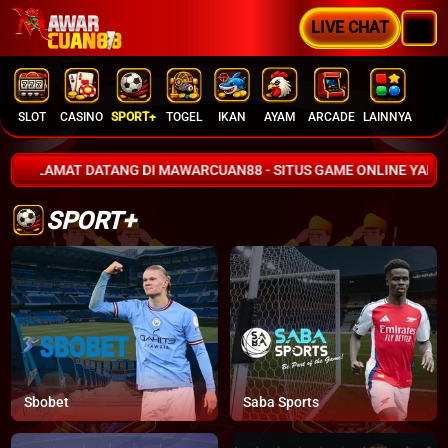
LIVE CHAT
SLOT
CASINO
SPORT+
TOGEL
IKAN
AYAM
ARCADE
LAINNYA
SELAMAT DATANG DI MAWARCUAN88 - SITUS GAME ONLINE YANG MENY
SPORT+
Sbobet
Saba Sports