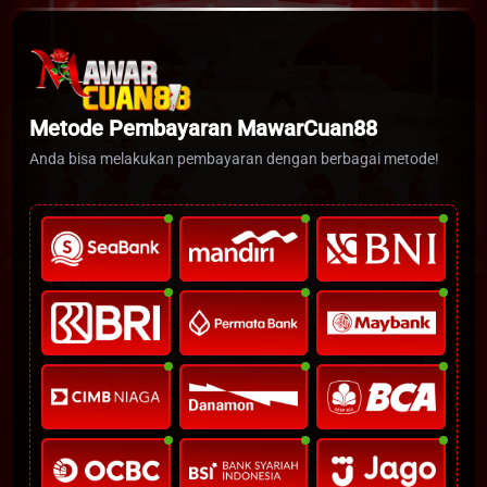
menyediakan berbagai jenis slot seperti slot klasik, slot video, hingga
dengan tampilan modern, bonus melimpah, dan peluang jackpot besar
slot progresif yang menawarkan jackpot besar. Pilihan yang beragam ini
setiap harinya. Dengan dukungan teknologi keamanan canggih dan
membuat setiap pemain dapat menemukan permainan slot yang sesuai
pelayanan pelanggan profesional, Mawarcuan88 memastikan setiap
dengan preferensi masing-masing.
pemain dapat menikmati permainan slot online dengan aman, nyaman,
dan menguntungkan.
Cara Bermain Game Slot Online dengan Strategi Terbaik
Mengapa Mawarcuan88 Layak Disebut Situs Slot
Metode Pembayaran MawarCuan88
Bermain game slot online tidak hanya soal keberuntungan, tetapi juga
Gacor Resmi?
membutuhkan strategi yang tepat untuk meningkatkan peluang
Anda bisa melakukan pembayaran dengan berbagai metode!
menang. Di mawarcuan88, kami menyediakan panduan lengkap tentang
Predikat Situs Slot Gacor Resmi bukan tanpa alasan disematkan pada
cara bermain slot dengan lebih efektif. Pertama, pahami aturan dasar
Mawarcuan88. Situs ini telah terbukti memberikan peluang menang
dari setiap permainan slot yang Anda mainkan. Setiap game slot
tinggi serta menghadirkan sistem permainan yang transparan dan
memiliki fitur dan mekanisme berbeda, jadi penting untuk membaca
terpercaya. Mawarcuan88 juga bekerja sama dengan provider terkenal
panduan permainan sebelum memulai. Kedua, tetapkan batas taruhan
seperti Pragmatic Play, PG Soft, Habanero, dan Joker Gaming yang
dan kendalikan emosi saat bermain. Bermain secara bijak akan
semuanya dikenal memiliki RTP tinggi dan fitur bonus menarik.
membantu Anda memaksimalkan kesenangan sekaligus menghindari
kerugian besar. Ketiga, manfaatkan fitur bonus dan free spins yang
Selain itu, Mawarcuan88 dilengkapi sistem keamanan berlapis untuk
sering ditawarkan dalam permainan slot untuk meningkatkan peluang
melindungi seluruh data serta transaksi para pemain. Sebagai Situs
menang tanpa mengeluarkan modal ekstra.
Resmi, Mawarcuan88 menjamin keadilan dalam setiap permainan serta
proses transaksi cepat tanpa hambatan, sehingga memberikan rasa
aman dan nyaman bagi seluruh membernya.