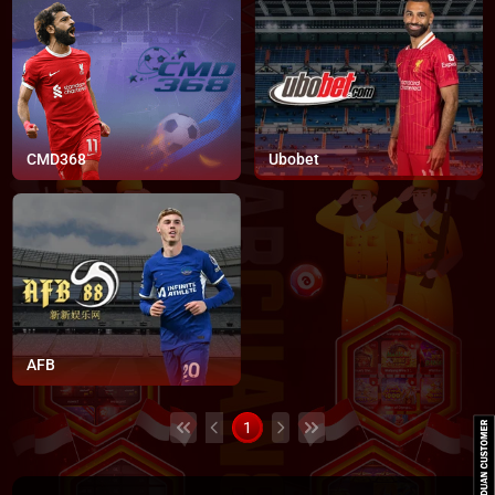
CMD368
Ubobet
AFB
1