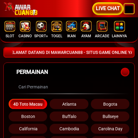
LIVE CHAT
SLOT
CASINO
SPORT+
TOGEL
IKAN
AYAM
ARCADE
LAINNYA
SELAMAT DATANG DI MAWARCUAN88 - SITUS GAME ONLINE YANG M
PERMAINAN
Atlanta
Bogota
4D Toto Macau
Boston
Buffalo
Bullseye
California
Cambodia
Carolina Day