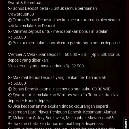
Syarat & Ketentuan :
⦿ Bonus Deposit berlaku untuk semua permainan
Mawarcuan88
⦿ Promo Bonus Deposit diberikan secara otomatis oleh sistem
setelah melakukan Deposit
⦿ Minimal Deposit untuk mendapatkan bonus ini adalah
Rp.50.000
⦿ Berikut merupakan contoh cara perhitungan bonus deposit :
Member A Melakukan Deposit = 50.000 + 5% = (Rp.2.500 Bonus
deposit yang diberikan)
Maka credit yang masuk adalah Rp.52.500
⦿ Maximal Bonus Deposit yang berikan per hari adalah
Rp.50.000
⦿ Bonus Deposit akan di riset setiap hari pukul 00:00 WIB.
⦿ Syarat untuk melakukan Witdraw yaitu 1x Turnover dari Nilai
deposit + Bonus Deposit.
⦿ Jika kedapatan melakukan tindak kecurangan seperti :
Kesamaan Data Player, Penipuan Deposit, Kesamaan Alamat
IP, Melakukan Safety Bet, Invest, Maka pihak Mawarcuan88
Berhak membatalkan bonus deposit tanpa dispensasi.