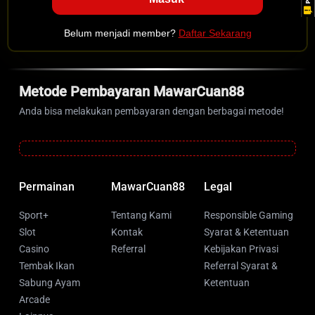
Belum menjadi member?
Daftar Sekarang
Metode Pembayaran MawarCuan88
Anda bisa melakukan pembayaran dengan berbagai metode!
Permainan
MawarCuan88
Legal
Sport+
Tentang Kami
Responsible Gaming
Slot
Kontak
Syarat & Ketentuan
Casino
Referral
Kebijakan Privasi
Tembak Ikan
Referral Syarat &
Sabung Ayam
Ketentuan
Arcade