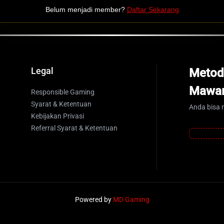
Belum menjadi member?
Daftar Sekarang
Legal
Metod
Mawa
Responsible Gaming
Syarat & Ketentuan
Anda bisa
Kebijakan Privasi
Referral Syarat & Ketentuan
Powered by
MD Gaming