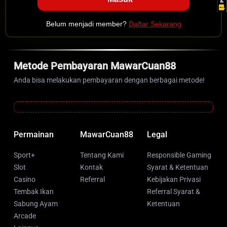
Belum menjadi member?
Daftar Sekarang
Metode Pembayaran MawarCuan88
Anda bisa melakukan pembayaran dengan berbagai metode!
Permainan
MawarCuan88
Legal
Sport+
Tentang Kami
Responsible Gaming
Slot
Kontak
Syarat & Ketentuan
Casino
Referral
Kebijakan Privasi
Tembak Ikan
Referral Syarat &
Sabung Ayam
Ketentuan
Arcade