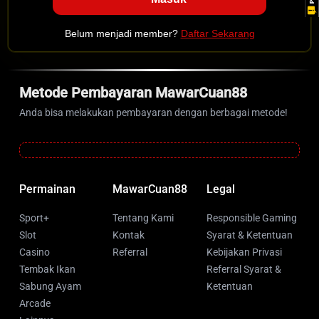
Belum menjadi member?
Daftar Sekarang
Metode Pembayaran MawarCuan88
Anda bisa melakukan pembayaran dengan berbagai metode!
Permainan
MawarCuan88
Legal
Sport+
Tentang Kami
Responsible Gaming
Slot
Kontak
Syarat & Ketentuan
Casino
Referral
Kebijakan Privasi
Tembak Ikan
Referral Syarat &
Sabung Ayam
Ketentuan
Arcade