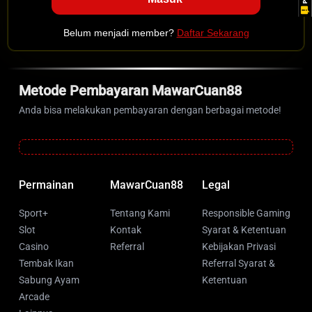
Belum menjadi member?
Daftar Sekarang
Metode Pembayaran MawarCuan88
Anda bisa melakukan pembayaran dengan berbagai metode!
Permainan
MawarCuan88
Legal
Sport+
Tentang Kami
Responsible Gaming
Slot
Kontak
Syarat & Ketentuan
Casino
Referral
Kebijakan Privasi
Tembak Ikan
Referral Syarat &
Sabung Ayam
Ketentuan
Arcade