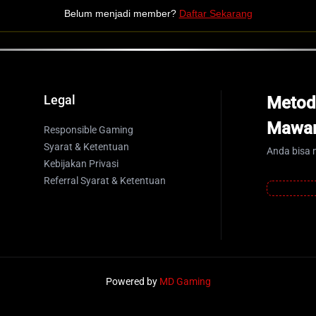
Belum menjadi member?
Daftar Sekarang
Legal
Metod
Mawa
Responsible Gaming
Syarat & Ketentuan
Anda bisa
Kebijakan Privasi
Referral Syarat & Ketentuan
Powered by
MD Gaming