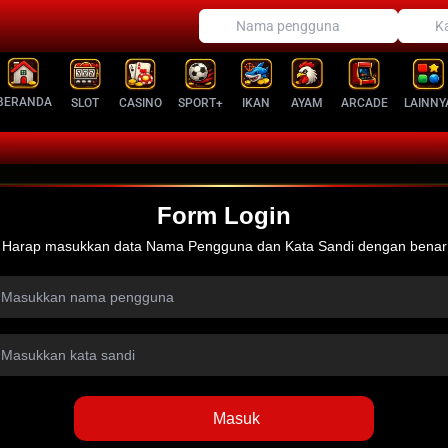
BERANDA
SLOT
CASINO
SPORT+
IKAN
AYAM
ARCADE
LAINNY
Form Login
Harap masukkan data Nama Pengguna dan Kata Sandi dengan benar
Masuk