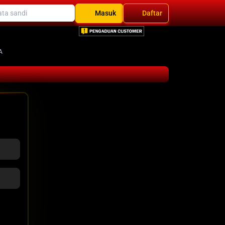
Masuk
Daftar
A