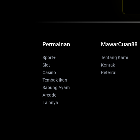
Permainan
MawarCuan88
Sport+
Tentang Kami
Slot
Kontak
Casino
Referral
Tembak Ikan
Sabung Ayam
Arcade
Lainnya