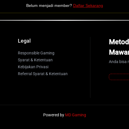
Belum menjadi member?
Daftar Sekarang
Legal
Metod
Mawa
Responsible Gaming
Syarat & Ketentuan
Anda bisa
Kebijakan Privasi
Referral Syarat & Ketentuan
Powered by
MD Gaming