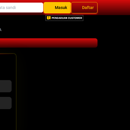
Masuk
Daftar
A