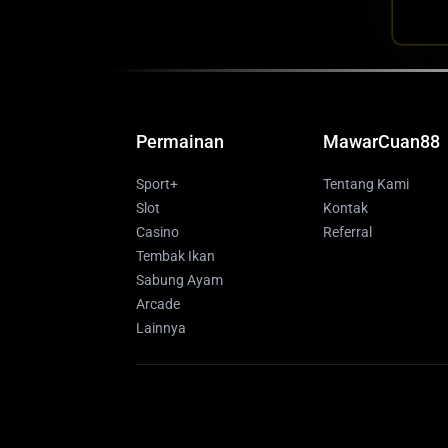
Permainan
MawarCuan88
Sport+
Tentang Kami
Slot
Kontak
Casino
Referral
Tembak Ikan
Sabung Ayam
Arcade
Lainnya