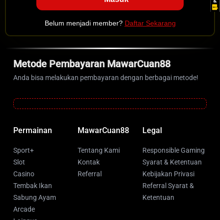
Belum menjadi member?
Daftar Sekarang
Metode Pembayaran MawarCuan88
Anda bisa melakukan pembayaran dengan berbagai metode!
Permainan
MawarCuan88
Legal
Sport+
Tentang Kami
Responsible Gaming
Slot
Kontak
Syarat & Ketentuan
Casino
Referral
Kebijakan Privasi
Tembak Ikan
Referral Syarat &
Sabung Ayam
Ketentuan
Arcade