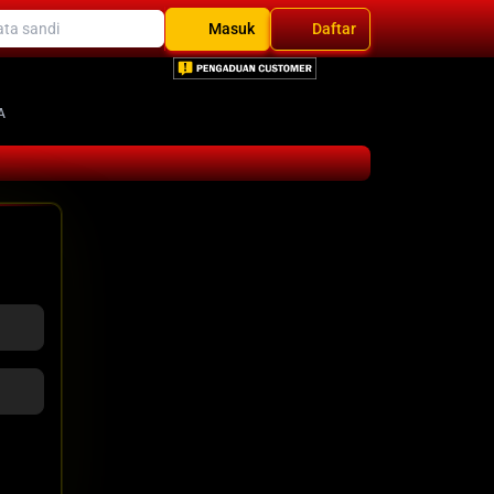
Masuk
Daftar
A