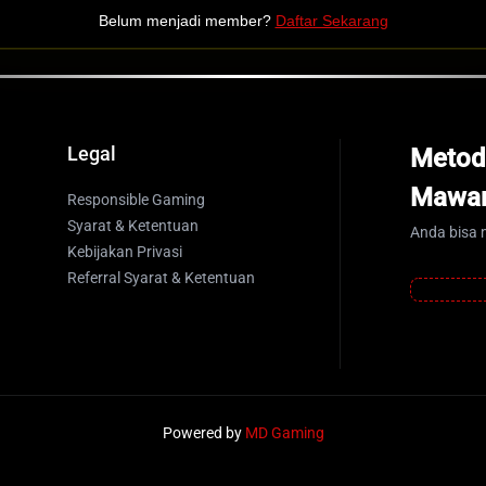
Belum menjadi member?
Daftar Sekarang
Legal
Metod
Mawa
Responsible Gaming
Syarat & Ketentuan
Anda bisa
Kebijakan Privasi
Referral Syarat & Ketentuan
Powered by
MD Gaming