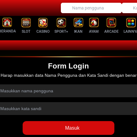
BERANDA
SLOT
CASINO
SPORT+
IKAN
AYAM
ARCADE
LAINNY
Form Login
Harap masukkan data Nama Pengguna dan Kata Sandi dengan benar
Masuk