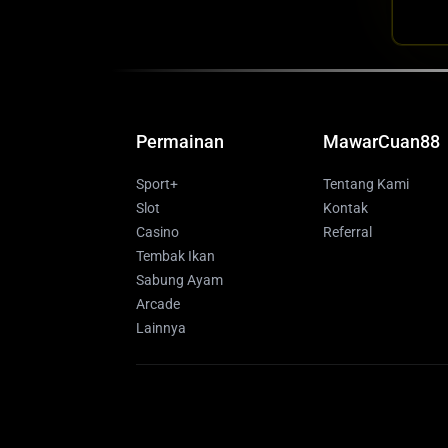
Permainan
MawarCuan88
Sport+
Tentang Kami
Slot
Kontak
Casino
Referral
Tembak Ikan
Sabung Ayam
Arcade
Lainnya