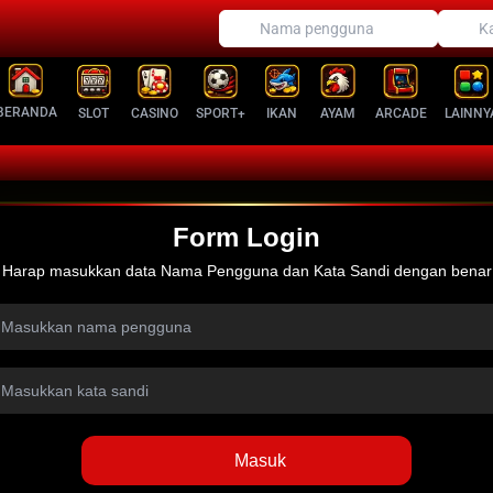
BERANDA
SLOT
CASINO
SPORT+
IKAN
AYAM
ARCADE
LAINNY
Form Login
Harap masukkan data Nama Pengguna dan Kata Sandi dengan benar
Masuk