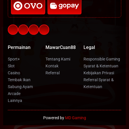
Permainan
MawarCuan88
Legal
Sport+
Tentang Kami
Responsible Gaming
Slot
Kontak
Syarat & Ketentuan
Casino
Referral
Kebijakan Privasi
Tembak Ikan
Referral Syarat &
Sabung Ayam
Ketentuan
Arcade
Lainnya
Powered by
MD Gaming